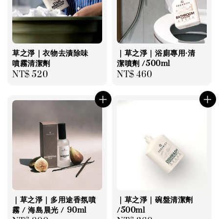
草之淨｜衣物去漬除味
｜草之淨｜浴廁專用·清
噴霧清潔劑
潔噴劑 /500ml
Regular
NT$ 520
Regular
NT$ 460
price
price
｜草之淨｜多用途香氛噴
｜草之淨｜碗盤清潔劑
霧 / 海島晨光 / 90ml
/500ml