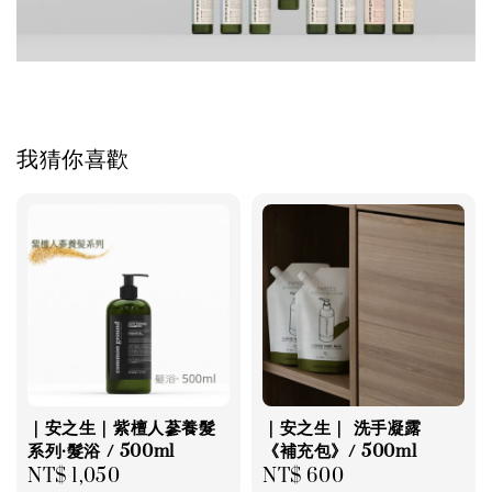
我猜你喜歡
｜安之生｜紫檀人蔘養髮
｜安之生｜ 洗手凝露
系列·髮浴 / 500ml
《補充包》/ 500ml
Regular
NT$ 1,050
Regular
NT$ 600