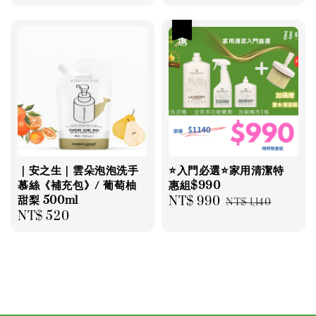
price
price
優惠
｜安之生｜雲朵泡泡洗手
⭐️入門必選⭐️家用清潔特
慕絲《補充包》/ 葡萄柚
惠組$990
甜梨 500ml
Sale
NT$ 990
Regular
NT$ 1,140
Regular
NT$ 520
price
price
price