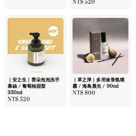
Regular
NT$ 520
price
price
｜安之生｜雲朵泡泡洗手
｜草之淨｜多用途香氛噴
慕絲 / 葡萄柚甜梨
霧 / 海島晨光 / 90ml
350ml
Regular
NT$ 800
Regular
NT$ 520
price
price