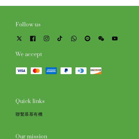
Follow us
We accept
Quick links
聯繫慕慕有機
Our mission