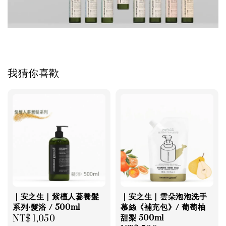
我猜你喜歡
｜安之生｜紫檀人蔘養髮
｜安之生｜雲朵泡泡洗手
系列·髮浴 / 500ml
慕絲《補充包》/ 葡萄柚
甜梨 500ml
Regular
NT$ 1,050