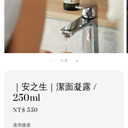
1
/
5
｜安之生｜潔面凝露 /
250ml
Regular
NT$ 550
price
適用優惠