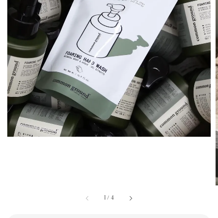
1
/
4