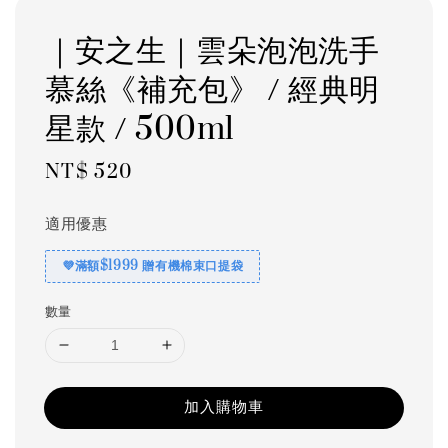
｜安之生｜雲朵泡泡洗手
慕絲《補充包》 / 經典明
星款 / 500ml
Regular
NT$ 520
price
適用優惠
💜滿額$1999 贈有機棉束口提袋
數量
加入購物車