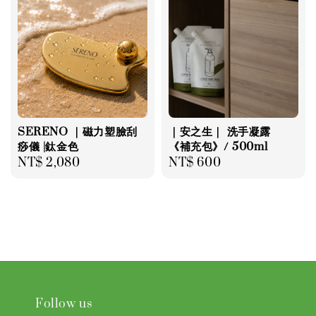
SERENO ｜磁力塑臉刮
｜安之生｜ 洗手凝露
痧儀 |鈦金色
《補充包》/ 500ml
Regular
NT$ 2,080
Regular
NT$ 600
price
price
Follow us