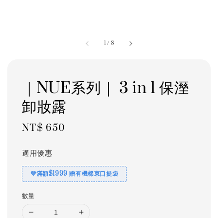
1
/
8
｜NUE系列｜ 3 in 1 保溼
卸妝露
Regular
NT$ 650
price
適用優惠
💜滿額$1999 贈有機棉束口提袋
數量